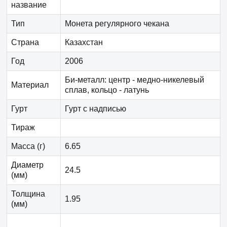
название
Тип
Монета регулярного чекана
Страна
Казахстан
Год
2006
Би-металл: центр - медно-никелевый
Материал
сплав, кольцо - латунь
Гурт
Гурт с надписью
Тираж
Масса (г)
6.65
Диаметр
24.5
(мм)
Толщина
1.95
(мм)