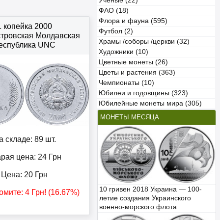
Учёные (22)
ФАО (18)
Флора и фауна (595)
1 копейка 2000
Футбол (2)
тровская Молдавская
Храмы /соборы /церкви (32)
еспублика UNC
Художники (10)
Цветные монеты (26)
Цветы и растения (363)
Чемпионаты (10)
Юбилеи и годовщины (323)
Юбилейные монеты мира (305)
МОНЕТЫ МЕСЯЦА
а складе: 89 шт.
рая цена: 24
Грн
Цена:
20
Грн
10 гривен 2018 Украина — 100-
омите:
4
Грн
! (16.67%)
летие создания Украинского
военно-морского флота