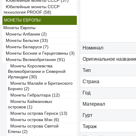
Юбилейные монеты СССР (37)
Юбилейные монеты СССР
технология PROOF (58)
МОНЕТЫ ЕВРОПЫ:
Монеты Европы
Монеты Албании (2)
Монеты Бельгии (33)
Монеты Беларуси (7)
Номинал
Монеты Боснии и Герцеговины (3)
Оригинальное названи
Монеты Великобритании (91)
Монеты Королевства
Тип
Великобритании и Северной
Ирландии (30)
Страна
Монеты Малайи и Британского
Борнео (2)
Год
Монеты Гибралтара (12)
Монеты Каймановых
Материал
островов (1)
Монеты острова Гернси (13)
Гурт
Монеты острова Мэн (6)
Монеты острова Святой
Тираж
Елены (2)