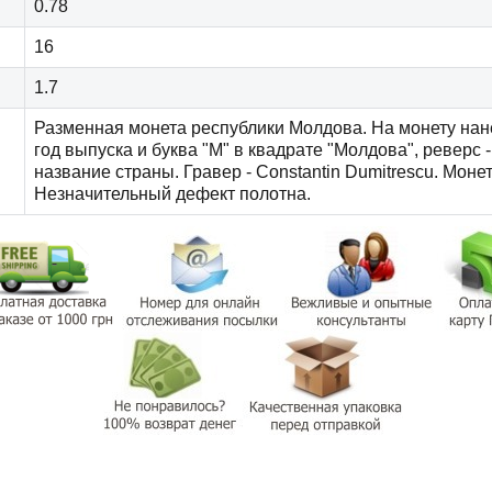
0.78
16
1.7
Разменная монета республики Молдова. На монету нане
год выпуска и буква "M" в квадрате "Молдова", реверс 
название страны. Гравер - Constantin Dumitrescu. Моне
Незначительный дефект полотна.