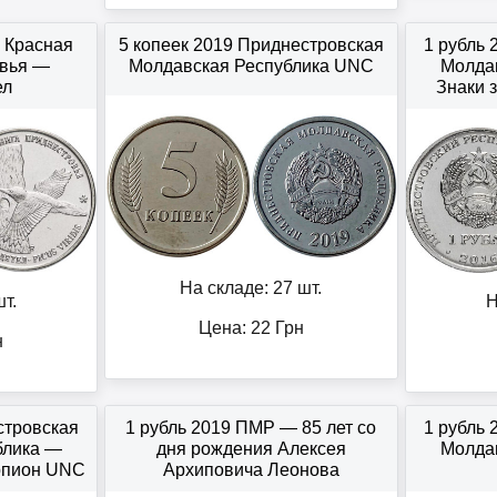
 Красная
5 копеек 2019 Приднестровская
1 рубль
овья —
Молдавская Республика UNC
Молда
ел
Знаки 
На складе: 27 шт.
т.
Н
Цена:
22
Грн
н
стровская
1 рубль 2019 ПМР — 85 лет со
1 рубль
блика —
дня рождения Алексея
Молда
рпион UNC
Архиповича Леонова