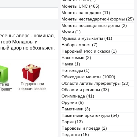
Монеты UNC (465)
Монеты на подарок (11)
Монеты нестандартной формы (25)
Монеты посвященные детям (2)
Музеи (1)
сены: аверс - номинал,
Музыка и музыканты (41)
- герб Молдовы и
Наборы монет (7)
тный двор не обозначен.
Народный эпос и сказки (1)
Насекомые (3)
Наука (1)
Нотгельды (1)
Обиходные монеты (1000)
Области /штаты /префектуры (20)
Области и регионы (33)
Олимпиада (41)
Оружие (5)
Памятники (3)
Памятники архитектуры (54)
Парки (13)
Паровозы и поезда (2)
Педагоги (15)