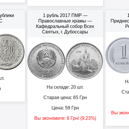
ублики
1 рубль 2017 ПМР —
C
Православные храмы —
Приднес
Кафедральный собор Всех
Р
Святых, г. Дубоссары
т.
Н
На складе: 20 шт.
н
Ста
Старая цена: 65
Грн
Цена:
59
Грн
Вы экон
Вы экономите:
6
Грн
! (9.23%)