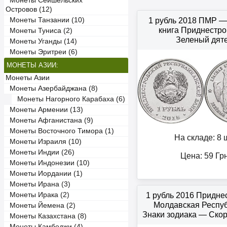
Монеты Сейшельских
Островов (12)
Монеты Танзании (10)
1 рубль 2018 ПМР —
книга Приднестр
Монеты Туниса (2)
Зеленый дят
Монеты Уганды (14)
Монеты Эритреи (6)
МОНЕТЫ АЗИИ:
Монеты Азии
Монеты Азербайджана (8)
Монеты Нагорного Карабаха (6)
Монеты Армении (13)
Монеты Афганистана (9)
Монеты Восточного Тимора (1)
На складе: 8 ш
Монеты Израиля (10)
Монеты Индии (26)
Цена:
59
Гр
Монеты Индонезии (10)
Монеты Иордании (1)
Монеты Ирана (3)
Монеты Ирака (2)
1 рубль 2016 Придне
Молдавская Респу
Монеты Йемена (2)
Знаки зодиака — Ско
Монеты Казахстана (8)
Монеты Камбоджи (4)