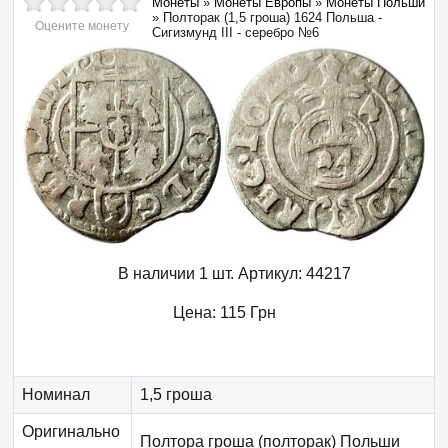
Монеты
»
Монеты Европы
»
Монеты Польши
»
Полторак (1,5 гроша) 1624 Польша -
Оцените монету
Сигизмунд III - серебро №6
В наличии 1 шт.
Артикул:
44217
Цена:
115
Грн
Номинал
1,5 гроша
Оригинально
Полтора гроша (полторак) Польши