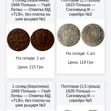
1 солид (боратинка)
Полторак (1,5 гроша)
1666 Польша — Герб
1623 Польша —
Литвы — Отметка МД
Сигизмунд III —
«TLB», без платка на
серебро №3
шее рыцаря №1
На складе: 1 шт.
На складе: 1 шт.
Цена:
119
Грн
Цена:
215
Грн
1 солид (боратинка)
Полторак (1,5 гроша)
1666 Польша — Герб
1626 Польша —
Литвы — Отметка МД
Сигизмунд III —
«TLB», без платка на
серебро №5
шее рыцаря №3