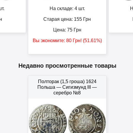
т.
На складе: 4 шт.
Н
н
Старая цена: 155
Грн
Цена:
75
Грн
Вы экономите:
80
Грн
! (51.61%)
Недавно просмотренные товары
Полторак (1,5 гроша) 1624
Польша — Сигизмунд III —
серебро №8