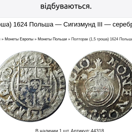
роша) 1624 Польша — Сигизмунд III — сере
ы
»
Монеты Европы
»
Монеты Польши
»
Полторак (1,5 гроша) 1624 Польша
В наличии 1 шт.
Артикул:
44318