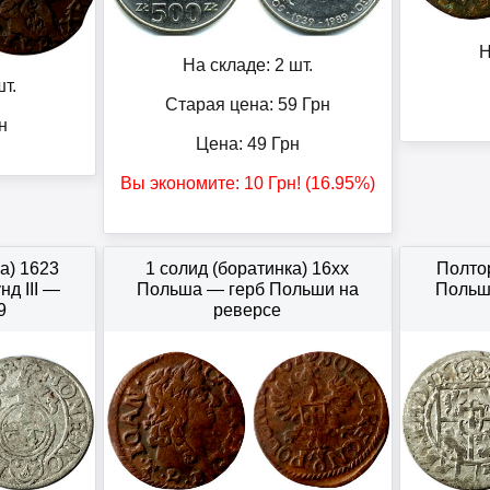
Н
На складе: 2 шт.
т.
Старая цена: 59
Грн
н
Цена:
49
Грн
Вы экономите:
10
Грн
! (16.95%)
а) 1623
1 солид (боратинка) 16xx
Полтор
д III —
Польша — герб Польши на
Польша
9
реверсе