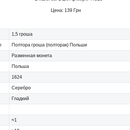
Цена:
139
Грн
1,5 гроша
е
Полтора гроша (полторак) Польши
Разменная монета
Польша
1624
Серебро
Гладкий
≈1