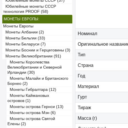
Юбилейные монеты СССР (37)
Юбилейные монеты СССР
технология PROOF (58)
МОНЕТЫ ЕВРОПЫ:
Монеты Европы
Монеты Албании (2)
Номинал
Монеты Бельгии (33)
Оригинальное названи
Монеты Беларуси (7)
Монеты Боснии и Герцеговины (3)
Тип
Монеты Великобритании (91)
Монеты Королевства
Страна
Великобритании и Северной
Ирландии (30)
Год
Монеты Малайи и Британского
Борнео (2)
Материал
Монеты Гибралтара (12)
Монеты Каймановых
Гурт
островов (1)
Монеты острова Гернси (13)
Тираж
Монеты острова Мэн (6)
Масса (г)
Монеты острова Святой
Елены (2)