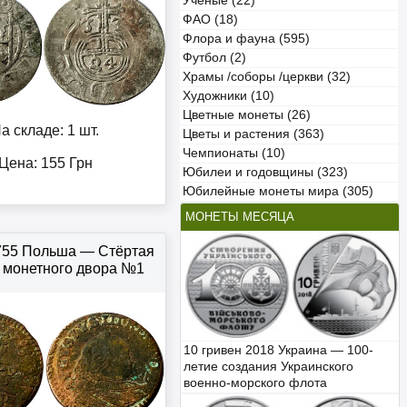
Учёные (22)
ФАО (18)
Флора и фауна (595)
Футбол (2)
Храмы /соборы /церкви (32)
Художники (10)
Цветные монеты (26)
а складе: 1 шт.
Цветы и растения (363)
Чемпионаты (10)
Цена:
155
Грн
Юбилеи и годовщины (323)
Юбилейные монеты мира (305)
МОНЕТЫ МЕСЯЦА
755 Польша — Стёртая
 монетного двора №1
10 гривен 2018 Украина — 100-
летие создания Украинского
военно-морского флота