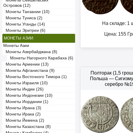
Монеты Сейшельских
Островов (12)
Монеты Танзании (10)
Монеты Туниса (2)
На складе: 1 ш
Монеты Уганды (14)
Монеты Эритреи (6)
Цена:
155
Гр
МОНЕТЫ АЗИИ:
Монеты Азии
Монеты Азербайджана (8)
Монеты Нагорного Карабаха (6)
Монеты Армении (13)
Монеты Афганистана (9)
Полторак (1,5 грош
Монеты Восточного Тимора (1)
Польша — Сигизмун
Монеты Израиля (10)
серебро №1
Монеты Индии (26)
Монеты Индонезии (10)
Монеты Иордании (1)
Монеты Ирана (3)
Монеты Ирака (2)
Монеты Йемена (2)
Монеты Казахстана (8)
Монеты Камбоджи (4)