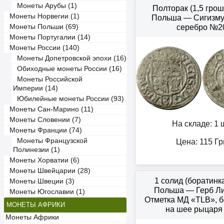
Монеты Арубы (1)
Полторак (1,5 грош
Монеты Норвегии (1)
Польша — Сигизмун
Монеты Польши (69)
серебро №2
Монеты Португалии (14)
Монеты России (140)
Монеты Допетровской эпохи (16)
Обиходные монеты России (16)
Монеты Российской
Империи (14)
Юбилейные монеты России (93)
Монеты Сан-Марино (11)
Монеты Словении (7)
На складе: 1 ш
Монеты Франции (74)
Монеты Французской
Цена:
115
Гр
Полинезии (1)
Монеты Хорватии (6)
Монеты Швейцарии (28)
1 солид (боратинк
Монеты Швеции (3)
Польша — Герб Л
Монеты Югославии (1)
Отметка МД «TLB», б
МОНЕТЫ АФРИКИ
на шее рыцар
Монеты Африки