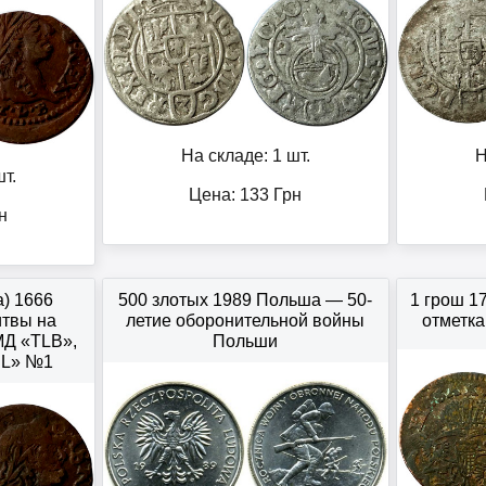
На складе: 1 шт.
Н
т.
Цена:
133
Грн
н
а) 1666
500 злотых 1989 Польша — 50-
1 грош 1
твы на
летие оборонительной войны
отметка
МД «TLB»,
Польши
PL» №1