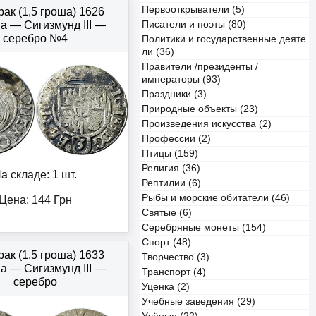
Первооткрыватели (5)
ак (1,5 гроша) 1626
 — Сигизмунд III —
Писатели и поэты (80)
серебро №4
Политики и государственные деяте
ли (36)
Правители /президенты /
императоры (93)
Праздники (3)
Природные объекты (23)
Произведения искусства (2)
Профессии (2)
Птицы (159)
Религия (36)
а складе: 1 шт.
Рептилии (6)
Рыбы и морские обитатели (46)
Цена:
144
Грн
Святые (6)
Серебряные монеты (154)
Спорт (48)
ак (1,5 гроша) 1633
Творчество (3)
 — Сигизмунд III —
Транспорт (4)
серебро
Уценка (2)
Учебные заведения (29)