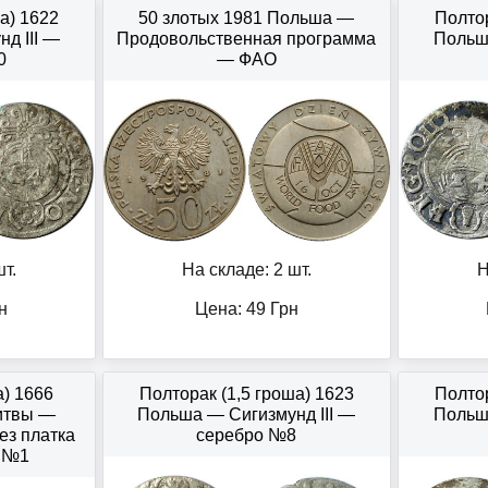
а) 1622
50 злотых 1981 Польша —
Полтор
д III —
Продовольственная программа
Польша
0
— ФАО
т.
На складе: 2 шт.
Н
н
Цена:
49
Грн
а) 1666
Полторак (1,5 гроша) 1623
Полтор
итвы —
Польша — Сигизмунд III —
Польша
ез платка
серебро №8
я №1