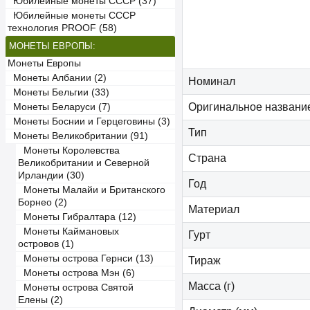
Юбилейные монеты СССР (37)
Юбилейные монеты СССР
технология PROOF (58)
МОНЕТЫ ЕВРОПЫ:
Монеты Европы
Монеты Албании (2)
Номинал
Монеты Бельгии (33)
Оригинальное названи
Монеты Беларуси (7)
Монеты Боснии и Герцеговины (3)
Тип
Монеты Великобритании (91)
Монеты Королевства
Страна
Великобритании и Северной
Ирландии (30)
Год
Монеты Малайи и Британского
Борнео (2)
Материал
Монеты Гибралтара (12)
Монеты Каймановых
Гурт
островов (1)
Монеты острова Гернси (13)
Тираж
Монеты острова Мэн (6)
Масса (г)
Монеты острова Святой
Елены (2)