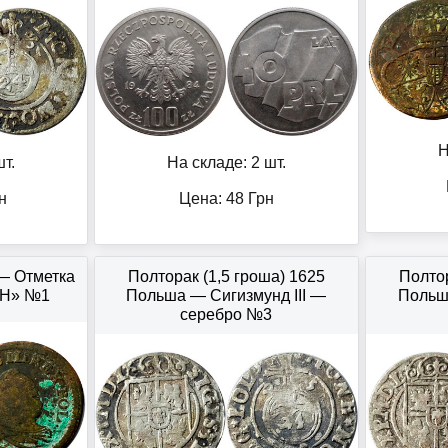
Н
т.
На складе: 2 шт.
н
Цена:
48
Грн
— Отметка
Полторак (1,5 гроша) 1625
Полтор
«H» №1
Польша — Сигизмунд III —
Польша
серебро №3