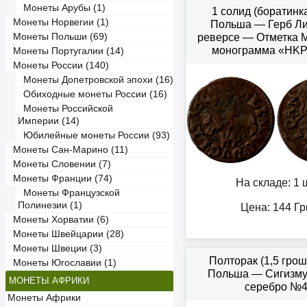
Монеты Арубы (1)
1 солид (боратинк
Монеты Норвегии (1)
Польша — Герб Ли
Монеты Польши (69)
реверсе — Отметка 
монограмма «HK
Монеты Португалии (14)
Монеты России (140)
Монеты Допетровской эпохи (16)
Обиходные монеты России (16)
Монеты Российской
Империи (14)
Юбилейные монеты России (93)
Монеты Сан-Марино (11)
Монеты Словении (7)
Монеты Франции (74)
На складе: 1 ш
Монеты Французской
Полинезии (1)
Цена:
144
Гр
Монеты Хорватии (6)
Монеты Швейцарии (28)
Монеты Швеции (3)
Полторак (1,5 грош
Монеты Югославии (1)
Польша — Сигизмун
МОНЕТЫ АФРИКИ
серебро №
Монеты Африки