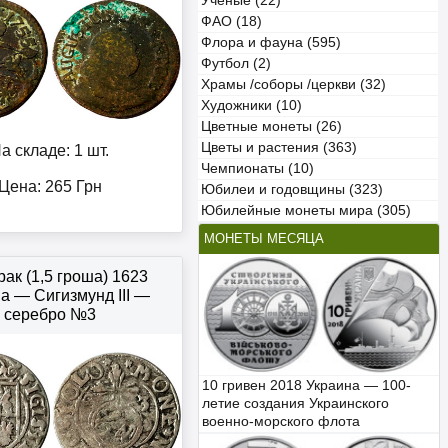
Учёные (22)
ФАО (18)
Флора и фауна (595)
Футбол (2)
Храмы /соборы /церкви (32)
Художники (10)
Цветные монеты (26)
Цветы и растения (363)
а складе: 1 шт.
Чемпионаты (10)
Цена:
265
Грн
Юбилеи и годовщины (323)
Юбилейные монеты мира (305)
МОНЕТЫ МЕСЯЦА
ак (1,5 гроша) 1623
 — Сигизмунд III —
серебро №3
10 гривен 2018 Украина — 100-
летие создания Украинского
военно-морского флота