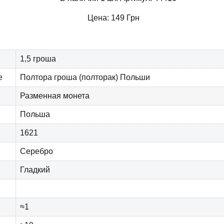
Цена:
149
Грн
1,5 гроша
е
Полтора гроша (полторак) Польши
Разменная монета
Польша
1621
Серебро
Гладкий
≈1