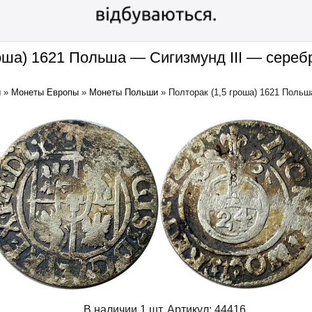
роша) 1621 Польша — Сигизмунд III — сере
ы
»
Монеты Европы
»
Монеты Польши
»
Полторак (1,5 гроша) 1621 Польша
В наличии 1 шт.
Артикул:
44416