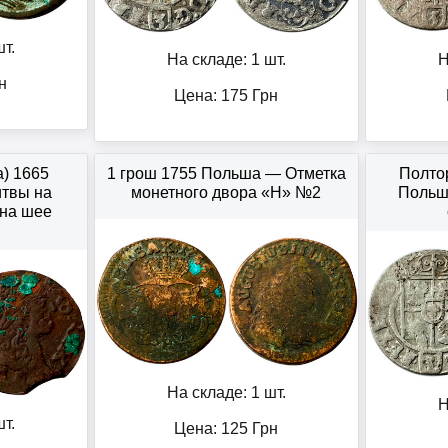
т.
На складе: 1 шт.
Н
н
Цена:
175
Грн
а) 1665
1 грош 1755 Польша — Отметка
Полтор
твы на
монетного двора «H» №2
Польша
 на шее
На складе: 1 шт.
Н
т.
Цена:
125
Грн