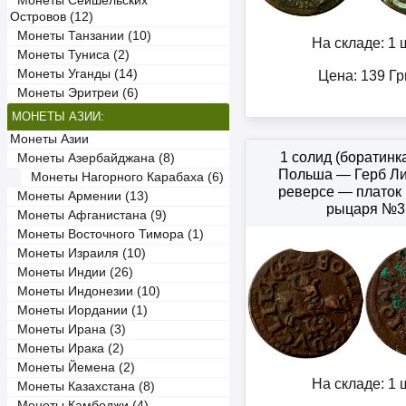
Монеты Сейшельских
Островов (12)
Монеты Танзании (10)
На складе: 1 ш
Монеты Туниса (2)
Монеты Уганды (14)
Цена:
139
Гр
Монеты Эритреи (6)
МОНЕТЫ АЗИИ:
Монеты Азии
1 солид (боратинк
Монеты Азербайджана (8)
Польша — Герб Ли
Монеты Нагорного Карабаха (6)
реверсе — платок
Монеты Армении (13)
рыцаря №3
Монеты Афганистана (9)
Монеты Восточного Тимора (1)
Монеты Израиля (10)
Монеты Индии (26)
Монеты Индонезии (10)
Монеты Иордании (1)
Монеты Ирана (3)
Монеты Ирака (2)
Монеты Йемена (2)
На складе: 1 ш
Монеты Казахстана (8)
Монеты Камбоджи (4)