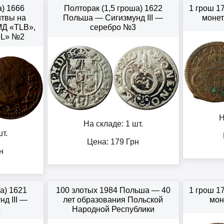
а) 1666
Полторак (1,5 гроша) 1622
1 грош 1
твы на
Польша — Сигизмунд III —
монет
МД «TLB»,
серебро №3
PL» №2
Н
На складе: 1 шт.
т.
Цена:
179
Грн
н
а) 1621
100 злотых 1984 Польша — 40
1 грош 1
д III —
лет образования Польской
мон
4
Народной Республики