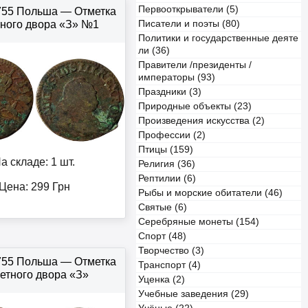
Первооткрыватели (5)
755 Польша — Отметка
ного двора «З» №1
Писатели и поэты (80)
Политики и государственные деяте
ли (36)
Правители /президенты /
императоры (93)
Праздники (3)
Природные объекты (23)
Произведения искусства (2)
Профессии (2)
Птицы (159)
а складе: 1 шт.
Религия (36)
Рептилии (6)
Цена:
299
Грн
Рыбы и морские обитатели (46)
Святые (6)
Серебряные монеты (154)
Спорт (48)
Творчество (3)
755 Польша — Отметка
Транспорт (4)
етного двора «З»
Уценка (2)
Учебные заведения (29)