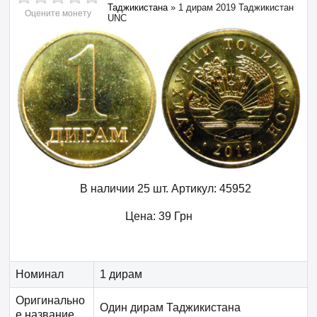
Таджикистана
»
1 дирам 2019 Таджикистан
Оцените монету
UNC
В наличии 25 шт.
Артикул:
45952
Цена:
39
Грн
Номинал
1 дирам
Оригинально
Один дирам Таджикистана
е название