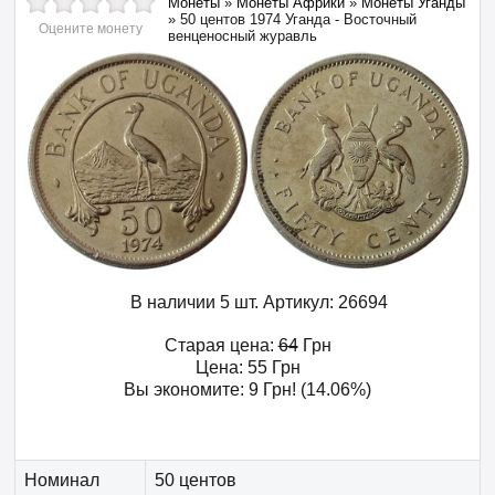
Монеты
»
Монеты Африки
»
Монеты Уганды
»
50 центов 1974 Уганда - Восточный
Оцените монету
венценосный журавль
В наличии 5 шт.
Артикул:
26694
Старая цена:
64
Грн
Цена:
55
Грн
Вы экономите:
9
Грн
! (14.06%)
Номинал
50 центов