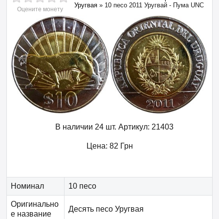
Уругвая
»
10 песо 2011 Уругвай - Пума UNC
Оцените монету
В наличии 24 шт.
Артикул:
21403
Цена:
82
Грн
Номинал
10 песо
Оригинально
Десять песо Уругвая
е название