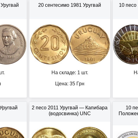
 Уругвай
20 сентесимо 1981 Уругвай
10 песо
т.
На складе: 1 шт.
Н
н
Цена:
35
Грн
 Уругвай
2 песо 2011 Уругвай — Капибара
10 п
(водосвинка) UNC
Положен