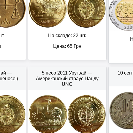
т.
На складе: 22 шт.
Н
н
Цена:
65
Грн
вай —
5 песо 2011 Уругвай —
10 сен
неносец
Американский страус Нанду
UNC