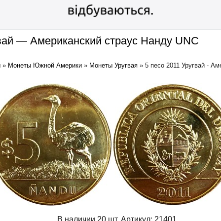
гвай — Американский страус Нанду UNC
ы
»
Монеты Южной Америки
»
Монеты Уругвая
»
5 песо 2011 Уругвай - А
В наличии 20 шт.
Артикул:
21401