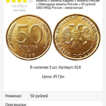
Монеты
»
Монеты Европы
»
Монеты России
»
Обиходные монеты России
»
50 рублей
3.8
(75%)
4
1993 ММД Россия - немагнитная
голос[ов]
В наличии 3 шт.
Артикул:
816
Цена:
45
Грн
Номинал
50 рублей
Оригинальн