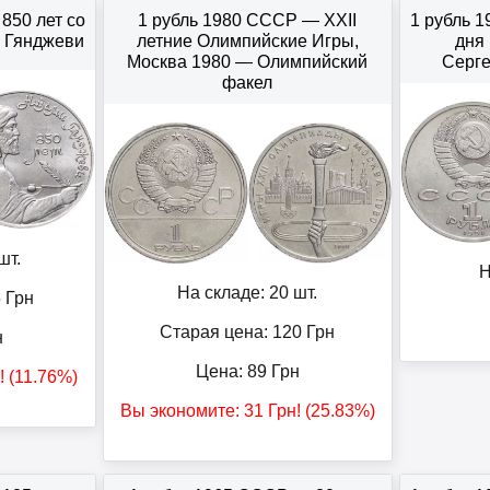
850 лет со
1 рубль 1980 СССР — XXII
1 рубль 
 Гянджеви
летние Олимпийские Игры,
дня
Москва 1980 — Олимпийский
Серг
факел
шт.
Н
На складе: 20 шт.
5
Грн
Старая цена: 120
Грн
н
Цена:
89
Грн
н
! (11.76%)
Вы экономите:
31
Грн
! (25.83%)