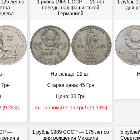
125 лет со
1 рубль 1965 СССР — 20 лет
1 рубль 
етра
победы над фашистской
дня р
едева
Германией
т.
На складе: 22 шт.
Н
5
Грн
Старая цена: 45
Грн
н
Цена:
30
Грн
! (9.23%)
Вы экономите:
15
Грн
! (33.33%)
ССР —
1 рубль 1989 СССР — 175 лет со
5 рубле
ясения в
дня рождения Михаила
Советск