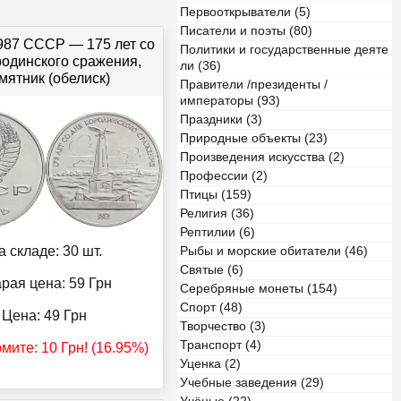
Первооткрыватели (5)
Писатели и поэты (80)
1987 СССР — 175 лет со
Политики и государственные деяте
одинского сражения,
ли (36)
мятник (обелиск)
Правители /президенты /
императоры (93)
Праздники (3)
Природные объекты (23)
Произведения искусства (2)
Профессии (2)
Птицы (159)
Религия (36)
Рептилии (6)
а складе: 30 шт.
Рыбы и морские обитатели (46)
Святые (6)
рая цена: 59
Грн
Серебряные монеты (154)
Спорт (48)
Цена:
49
Грн
Творчество (3)
Транспорт (4)
омите:
10
Грн
! (16.95%)
Уценка (2)
Учебные заведения (29)