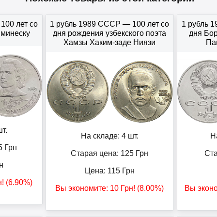
100 лет со
1 рубль 1989 СССР — 100 лет со
1 рубль 
Эминеску
дня рождения узбекского поэта
дня Бор
Хамзы Хаким-заде Ниязи
Па
т.
На складе: 4 шт.
Н
5
Грн
Старая цена: 125
Грн
Ста
н
Цена:
115
Грн
н
! (6.90%)
Вы экономите:
10
Грн
! (8.00%)
Вы экон