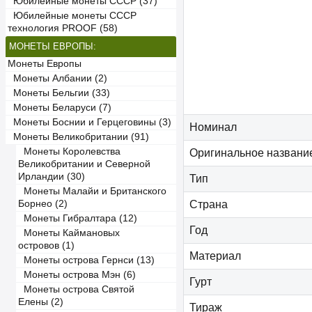
Юбилейные монеты СССР (37)
Юбилейные монеты СССР
технология PROOF (58)
МОНЕТЫ ЕВРОПЫ:
Монеты Европы
Монеты Албании (2)
Монеты Бельгии (33)
Монеты Беларуси (7)
Монеты Боснии и Герцеговины (3)
Номинал
Монеты Великобритании (91)
Монеты Королевства
Оригинальное названи
Великобритании и Северной
Ирландии (30)
Тип
Монеты Малайи и Британского
Борнео (2)
Страна
Монеты Гибралтара (12)
Год
Монеты Каймановых
островов (1)
Материал
Монеты острова Гернси (13)
Монеты острова Мэн (6)
Гурт
Монеты острова Святой
Елены (2)
Тираж