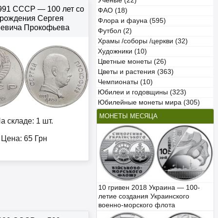
Учёные (22)
1991 СССР — 100 лет со
ФАО (18)
 рождения Сергея
Флора и фауна (595)
еевича Прокофьева
Футбол (2)
Храмы /соборы /церкви (32)
Художники (10)
Цветные монеты (26)
Цветы и растения (363)
Чемпионаты (10)
Юбилеи и годовщины (323)
Юбилейные монеты мира (305)
МОНЕТЫ МЕСЯЦА
а складе: 1 шт.
Цена:
65
Грн
10 гривен 2018 Украина — 100-
летие создания Украинского
военно-морского флота