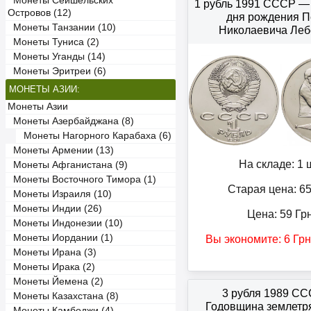
Монеты Сейшельских
1 рубль 1991 СССР — 
Островов (12)
дня рождения П
Монеты Танзании (10)
Николаевича Леб
Монеты Туниса (2)
Монеты Уганды (14)
Монеты Эритреи (6)
МОНЕТЫ АЗИИ:
Монеты Азии
Монеты Азербайджана (8)
Монеты Нагорного Карабаха (6)
Монеты Армении (13)
На складе: 1 ш
Монеты Афганистана (9)
Монеты Восточного Тимора (1)
Старая цена: 6
Монеты Израиля (10)
Монеты Индии (26)
Цена:
59
Гр
Монеты Индонезии (10)
Монеты Иордании (1)
Вы экономите:
6
Грн
Монеты Ирана (3)
Монеты Ирака (2)
Монеты Йемена (2)
3 рубля 1989 С
Монеты Казахстана (8)
Годовщина землетр
Монеты Камбоджи (4)