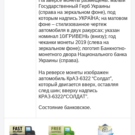
На аверсе монеты размещены: малый
Государственный Герб Украины
(справа на зеркальном фоне), под
которым надпись УКРАЇНА; на матовом
фоне – стилизованное чертеж
автомобиля в двух ракурсах; указан
номинал 10/ГРИВЕНЬ (внизу); год
чеканки монеты 2019 (слева на
зеркальном фоне); логотип Банкнотно-
монетного двора Национального банка
Украины (справа).
На реверсе монеты изображен
автомобиль КрАЗ-6322 “Солдат”,
который двигается вверх, оставляя
след шин; вверху надпись
КРАЗ-6322/“СОЛДАТ”.
Состояние банковское.