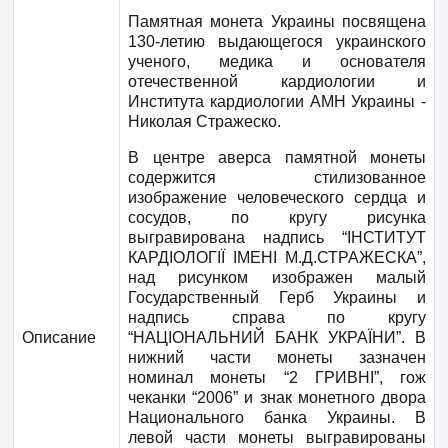
Памятная монета Украины посвящена
130-летию выдающегося украинского
ученого, медика и основателя
отечественной кардиологии и
Института кардиологии АМН Украины -
Николая Стражеско.
В центре аверса памятной монеты
содержится стилизованное
изображение человеческого сердца и
сосудов, по кругу рисунка
выгравирована надпись “ІНСТИТУТ
КАРДІОЛОГІЇ ІМЕНІ М.Д.СТРАЖЕСКА”,
над рисунком изображен малый
Государственный Герб Украины и
надпись справа по кругу
Описание
“НАЦІОНАЛЬНИЙ БАНК УКРАЇНИ”. В
нижний части монеты зазначен
номинал монеты “2 ГРИВНІ”, гож
чеканки “2006” и знак монетного двора
Национального банка Украины. В
левой части монеты выгравированы