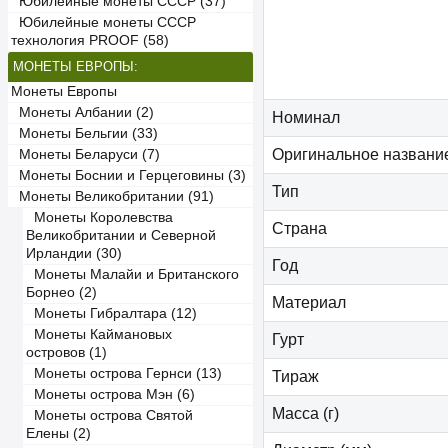
Юбилейные монеты СССР (37)
Юбилейные монеты СССР
технология PROOF (58)
МОНЕТЫ ЕВРОПЫ:
Монеты Европы
Монеты Албании (2)
Номинал
Монеты Бельгии (33)
Оригинальное названи
Монеты Беларуси (7)
Монеты Боснии и Герцеговины (3)
Тип
Монеты Великобритании (91)
Монеты Королевства
Страна
Великобритании и Северной
Ирландии (30)
Год
Монеты Малайи и Британского
Борнео (2)
Материал
Монеты Гибралтара (12)
Монеты Каймановых
Гурт
островов (1)
Монеты острова Гернси (13)
Тираж
Монеты острова Мэн (6)
Масса (г)
Монеты острова Святой
Елены (2)