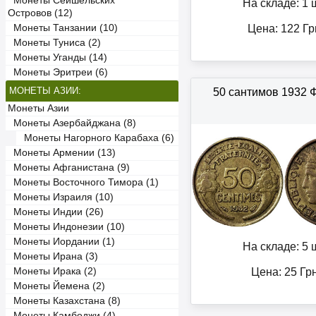
Монеты Сейшельских
На складе: 1 ш
Островов (12)
Монеты Танзании (10)
Цена:
122
Гр
Монеты Туниса (2)
Монеты Уганды (14)
Монеты Эритреи (6)
МОНЕТЫ АЗИИ:
50 сантимов 1932 
Монеты Азии
Монеты Азербайджана (8)
Монеты Нагорного Карабаха (6)
Монеты Армении (13)
Монеты Афганистана (9)
Монеты Восточного Тимора (1)
Монеты Израиля (10)
Монеты Индии (26)
Монеты Индонезии (10)
Монеты Иордании (1)
На складе: 5 ш
Монеты Ирана (3)
Цена:
25
Гр
Монеты Ирака (2)
Монеты Йемена (2)
Монеты Казахстана (8)
Монеты Камбоджи (4)