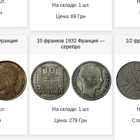
т.
Н
На складе: 1 шт.
н
Цена:
69
Грн
Франция
10 франков 1932 Франция —
1/2 ф
серебро
т.
На складе: 1 шт.
Н
н
Цена:
279
Грн
Ста