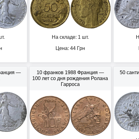
т.
На складе: 1 шт.
Н
н
Цена:
44
Грн
ранция —
10 франков 1988 Франция —
50 сант
2
100 лет со дня рождения Ролана
Гарроса