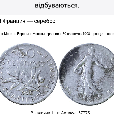
8 Франция — серебро
ы
»
Монеты Европы
»
Монеты Франции
»
50 сантимов 1908 Франция - сер
В наличии 1 шт.
Артикул:
57775