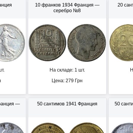
анция
10 франков 1934 Франция —
20 сан
серебро №8
т.
На складе: 1 шт.
Н
н
Цена:
279
Грн
ранция —
50 сантимов 1941 Франция
50 сант