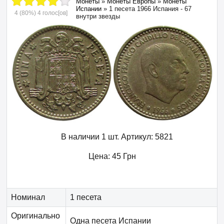
Монеты
»
Монеты Европы
»
Монеты
Испании
»
1 песета 1966 Испания - 67
4
(80%)
4
голос[ов]
внутри звезды
В наличии 1 шт.
Артикул:
5821
Цена:
45
Грн
Номинал
1 песета
Оригинально
Одна песета Испании