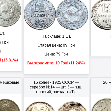
шт.
На складе: 1 шт.
Н
9
Грн
Старая цена: 89
Грн
н
Цена:
79
Грн
! (16.81%)
Вы экономите:
10
Грн
! (11.24%)
 мешковые
15 копеек 1925 СССР —
20 
серебро №14 — шт. 3 — з.ш.
плоский, звезда к «Т»