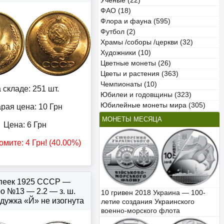
Учёные (22)
ФАО (18)
Флора и фауна (595)
Футбол (2)
Храмы /соборы /церкви (32)
Художники (10)
Цветные монеты (26)
Цветы и растения (363)
Чемпионаты (10)
 складе: 251 шт.
Юбилеи и годовщины (323)
Юбилейные монеты мира (305)
рая цена: 10
Грн
МОНЕТЫ МЕСЯЦА
Цена:
6
Грн
омите:
4
Грн
! (40.00%)
опеек 1925 СССР —
о №13 — 2.2 — з. ш.
10 гривен 2018 Украина — 100-
 дужка «Й» не изогнута
летие создания Украинского
военно-морского флота