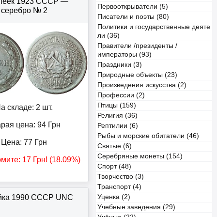
опеек 1923 СССР —
Первооткрыватели (5)
серебро № 2
Писатели и поэты (80)
Политики и государственные деяте
ли (36)
Правители /президенты /
императоры (93)
Праздники (3)
Природные объекты (23)
Произведения искусства (2)
Профессии (2)
Птицы (159)
а складе: 2 шт.
Религия (36)
рая цена: 94
Грн
Рептилии (6)
Рыбы и морские обитатели (46)
Цена:
77
Грн
Святые (6)
Серебряные монеты (154)
омите:
17
Грн
! (18.09%)
Спорт (48)
Творчество (3)
Транспорт (4)
ейка 1990 СССР UNC
Уценка (2)
Учебные заведения (29)