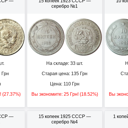
СССР —
15 копеек 1923 СССР —
10 к
2
серебро №1
т.
На складе: 33 шт.
Н
5
Грн
Старая цена: 135
Грн
Ста
н
Цена:
110
Грн
! (27.37%)
Вы экономите:
25
Грн
! (18.52%)
Вы экон
СССР —
15 копеек 1925 СССР —
1 коп
1
серебро №4