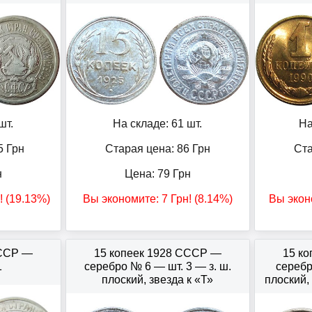
шт.
На складе: 61 шт.
На
5
Грн
Старая цена: 86
Грн
Ста
н
Цена:
79
Грн
! (19.13%)
Вы экономите:
7
Грн
! (8.14%)
Вы экон
СССР —
15 копеек 1928 СССР —
15 к
1
серебро № 6 — шт. 3 — з. ш.
серебр
плоский, звезда к «Т»
плоский,