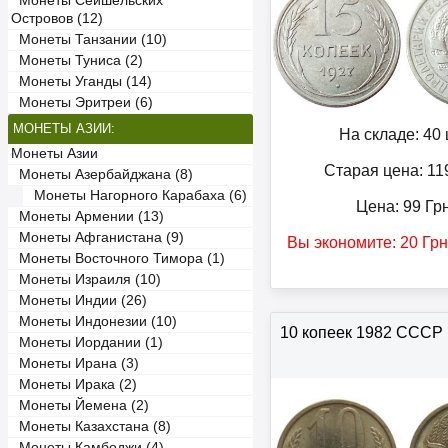
Монеты Сейшельских
Островов (12)
Монеты Танзании (10)
Монеты Туниса (2)
Монеты Уганды (14)
Монеты Эритреи (6)
МОНЕТЫ АЗИИ:
На складе: 40 
Монеты Азии
Старая цена: 11
Монеты Азербайджана (8)
Монеты Нагорного Карабаха (6)
Цена:
99
Гр
Монеты Армении (13)
Монеты Афганистана (9)
Вы экономите:
20
Грн
Монеты Восточного Тимора (1)
Монеты Израиля (10)
Монеты Индии (26)
Монеты Индонезии (10)
10 копеек 1982 СССР
Монеты Иордании (1)
Монеты Ирана (3)
Монеты Ирака (2)
Монеты Йемена (2)
Монеты Казахстана (8)
Монеты Камбоджи (4)