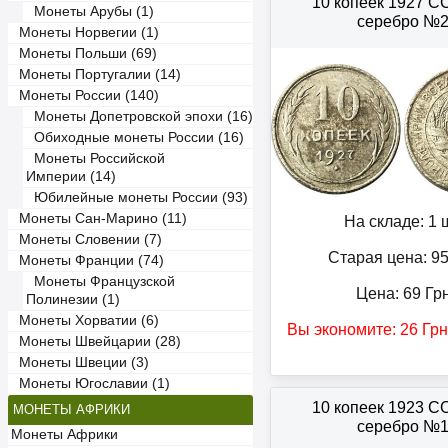
10 копеек 1927 
Монеты Арубы (1)
серебро №
Монеты Норвегии (1)
Монеты Польши (69)
Монеты Португалии (14)
Монеты России (140)
Монеты Допетровской эпохи (16)
Обиходные монеты России (16)
Монеты Российской
Империи (14)
Юбилейные монеты России (93)
Монеты Сан-Марино (11)
На складе: 1 ш
Монеты Словении (7)
Старая цена: 9
Монеты Франции (74)
Монеты Французской
Цена:
69
Гр
Полинезии (1)
Монеты Хорватии (6)
Вы экономите:
26
Грн
Монеты Швейцарии (28)
Монеты Швеции (3)
Монеты Югославии (1)
10 копеек 1923 
МОНЕТЫ АФРИКИ
серебро №
Монеты Африки