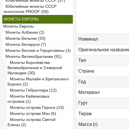
Юбилейные монеты СССР (37)
Юбилейные монеты СССР
технология PROOF (58)
МОНЕТЫ ЕВРОПЫ:
Монеты Европы
Монеты Албании (2)
Монеты Бельгии (33)
Номинал
Монеты Беларуси (7)
Оригинальное названи
Монеты Боснии и Герцеговины (3)
Монеты Великобритании (91)
Тип
Монеты Королевства
Великобритании и Северной
Страна
Ирландии (30)
Монеты Малайи и Британского
Год
Борнео (2)
Монеты Гибралтара (12)
Материал
Монеты Каймановых
островов (1)
Гурт
Монеты острова Гернси (13)
Тираж
Монеты острова Мэн (6)
Монеты острова Святой
Масса (г)
Елены (2)