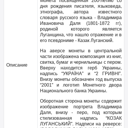
Монета посвященная 200-летию со
дня рождения писателя, языковеда,
этнографа, автора известного
словаря русского языка - Владимира
Ивановича Даля (1801-1872 гг),
родиной которого является
Луганщина, что нашло отражение и в
его псевдониме - Казак Луганский.
На аверсе монеты в центральной
части изображена композиция из книг,
свитка, бумаг и чернильницы с пером.
Описание
Вверху находится герб Украины,
надпись “УКРАЇНА” и “2 ГРИВНІ”.
Внизу монеты обозначен год выпуска
“2001” и логотип Монетного двора
Национального банка Украины.
Оборотная сторона монеты содержит
изображение портрета Владимира
Даля, внизу - перо, под которым
стилизованная надпись “КОЗАК
ЛУГАНСЬКИЙ”. Надписи на реверсе: